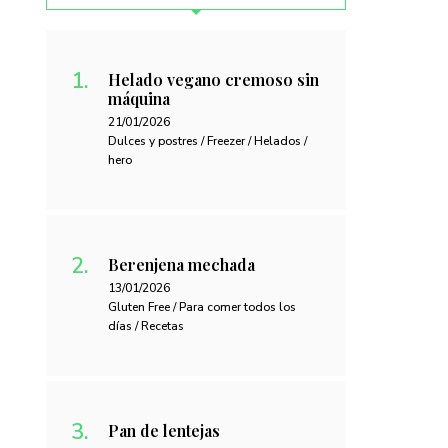
Helado vegano cremoso sin
máquina
21/01/2026
Dulces y postres / Freezer / Helados /
hero
Berenjena mechada
13/01/2026
Gluten Free / Para comer todos los
días / Recetas
Pan de lentejas