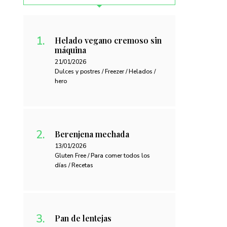
Helado vegano cremoso sin
máquina
21/01/2026
Dulces y postres / Freezer / Helados /
hero
Berenjena mechada
13/01/2026
Gluten Free / Para comer todos los
días / Recetas
Pan de lentejas