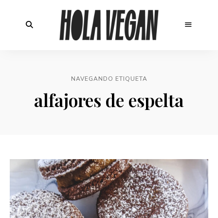
NAVEGANDO ETIQUETA
alfajores de espelta