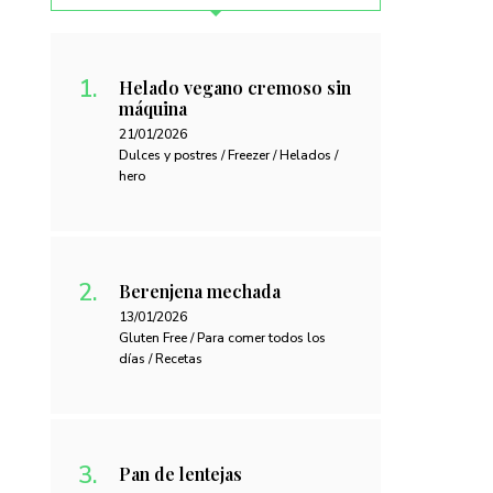
Helado vegano cremoso sin
máquina
21/01/2026
Dulces y postres / Freezer / Helados /
hero
Berenjena mechada
13/01/2026
Gluten Free / Para comer todos los
días / Recetas
Pan de lentejas