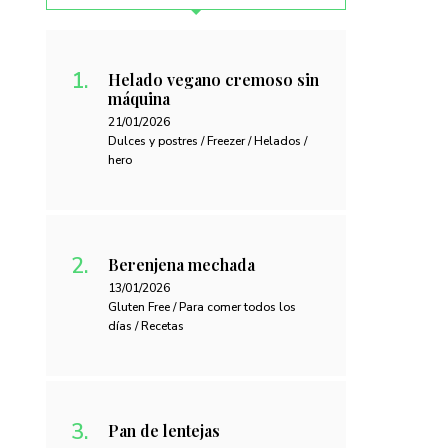
Helado vegano cremoso sin
máquina
21/01/2026
Dulces y postres / Freezer / Helados /
hero
Berenjena mechada
13/01/2026
Gluten Free / Para comer todos los
días / Recetas
Pan de lentejas