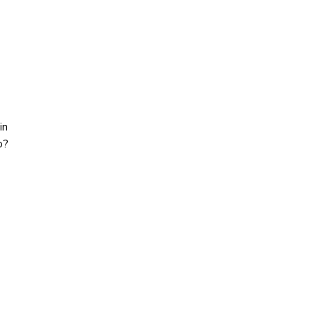
in
o?