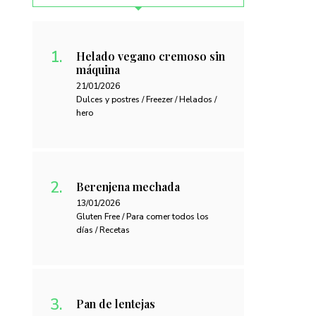
Helado vegano cremoso sin
máquina
21/01/2026
Dulces y postres / Freezer / Helados /
hero
Berenjena mechada
13/01/2026
Gluten Free / Para comer todos los
días / Recetas
Pan de lentejas