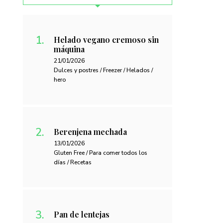
Helado vegano cremoso sin
máquina
21/01/2026
Dulces y postres / Freezer / Helados /
hero
Berenjena mechada
13/01/2026
Gluten Free / Para comer todos los
días / Recetas
Pan de lentejas