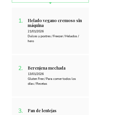
Helado vegano cremoso sin
máquina
21/01/2026
Dulces y postres / Freezer / Helados /
hero
Berenjena mechada
13/01/2026
Gluten Free / Para comer todos los
días / Recetas
Pan de lentejas