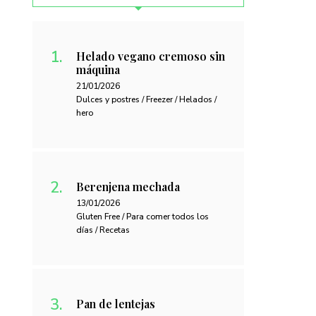
Helado vegano cremoso sin
máquina
21/01/2026
Dulces y postres / Freezer / Helados /
hero
Berenjena mechada
13/01/2026
Gluten Free / Para comer todos los
días / Recetas
Pan de lentejas