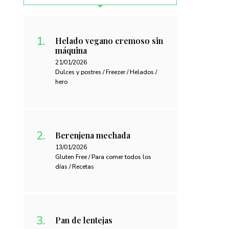
Helado vegano cremoso sin
máquina
21/01/2026
Dulces y postres / Freezer / Helados /
hero
Berenjena mechada
13/01/2026
Gluten Free / Para comer todos los
días / Recetas
Pan de lentejas