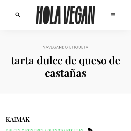
NAVEGANDO ETIQUETA
tarta dulce de queso de
castañas
KAIMAK
1
DULCES Y POSTRES
/
QUESOS
/
RECETAS