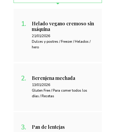
Helado vegano cremoso sin
máquina
21/01/2026
Dulces y postres / Freezer / Helados /
hero
Berenjena mechada
13/01/2026
Gluten Free / Para comer todos los
días / Recetas
Pan de lentejas