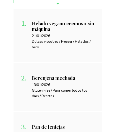
Helado vegano cremoso sin
máquina
21/01/2026
Dulces y postres / Freezer / Helados /
hero
Berenjena mechada
13/01/2026
Gluten Free / Para comer todos los
días / Recetas
Pan de lentejas