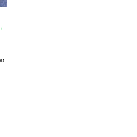
S
/
 es