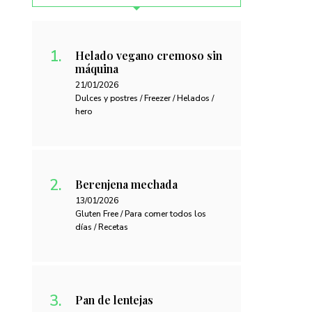
Helado vegano cremoso sin
máquina
21/01/2026
Dulces y postres / Freezer / Helados /
hero
Berenjena mechada
13/01/2026
Gluten Free / Para comer todos los
días / Recetas
Pan de lentejas