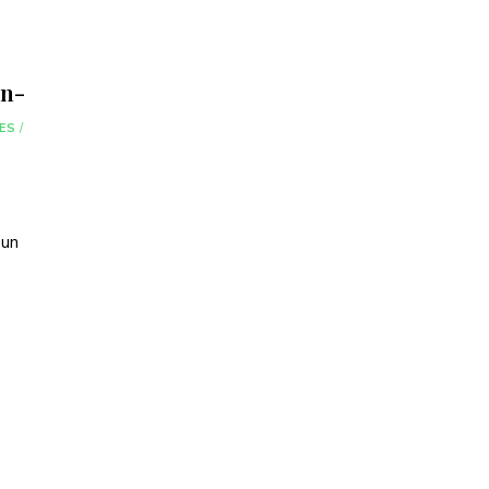
en-
ES
/
 un