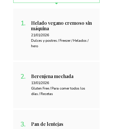
Helado vegano cremoso sin
máquina
21/01/2026
Dulces y postres / Freezer / Helados /
hero
Berenjena mechada
13/01/2026
Gluten Free / Para comer todos los
días / Recetas
Pan de lentejas