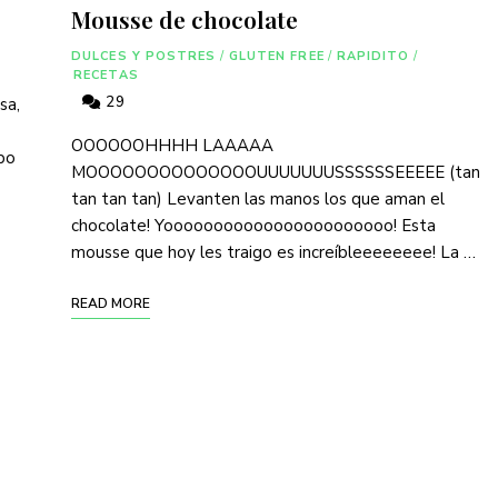
Mousse de chocolate
DULCES Y POSTRES
/
GLUTEN FREE
/
RAPIDITO
/
RECETAS
29
sa,
OOOOOOHHHH LAAAAA
ipo
MOOOOOOOOOOOOOOUUUUUUUSSSSSSEEEEE (tan
tan tan tan) Levanten las manos los que aman el
chocolate! Yooooooooooooooooooooooo! Esta
mousse que hoy les traigo es increíbleeeeeeee! La …
READ MORE