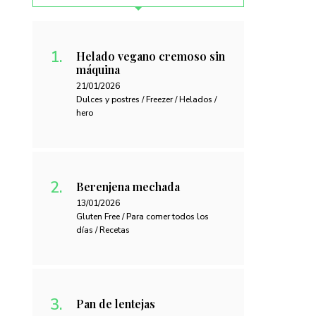
Helado vegano cremoso sin
máquina
21/01/2026
Dulces y postres / Freezer / Helados /
hero
Berenjena mechada
13/01/2026
Gluten Free / Para comer todos los
días / Recetas
Pan de lentejas