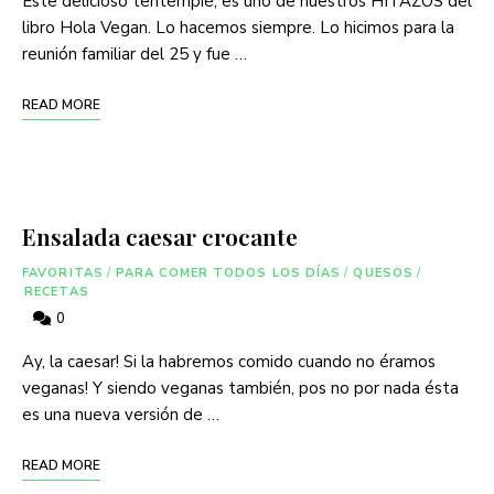
Este delicioso tentempié, es uno de nuestros HITAZOS del
libro Hola Vegan. Lo hacemos siempre. Lo hicimos para la
reunión familiar del 25 y fue …
READ MORE
Ensalada caesar crocante
FAVORITAS
/
PARA COMER TODOS LOS DÍAS
/
QUESOS
/
RECETAS
0
Ay, la caesar! Si la habremos comido cuando no éramos
veganas! Y siendo veganas también, pos no por nada ésta
es una nueva versión de …
READ MORE