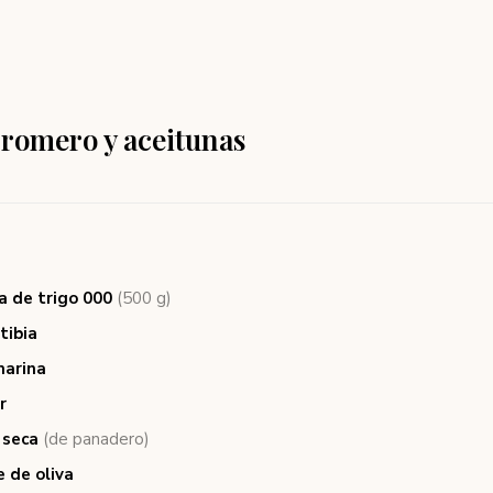
 romero y aceitunas
a de trigo 000
(500 g)
tibia
marina
r
 seca
(de panadero)
e de oliva