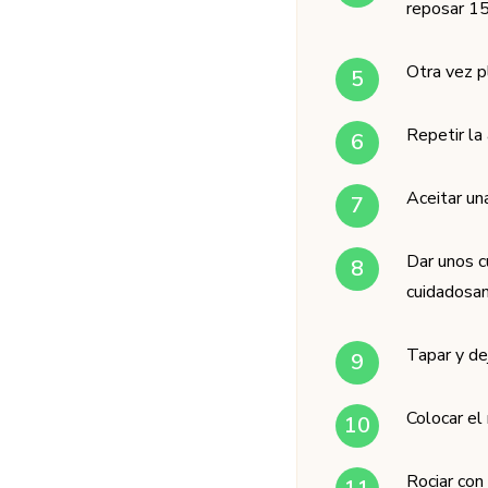
reposar 15
Otra vez p
Repetir la
Aceitar un
Dar unos c
cuidadosam
Tapar y dej
Colocar el
Rociar con