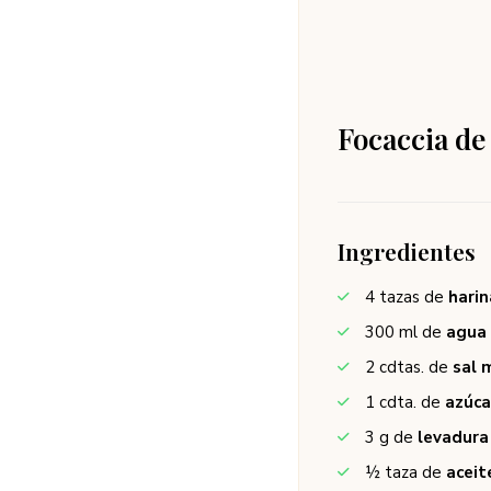
Focaccia de
Ingredientes
4
tazas de
harin
300
ml de
agua 
2
cdtas. de
sal 
1
cdta. de
azúca
3
g de
levadura
½
taza de
aceit