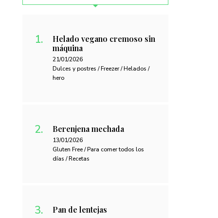
Helado vegano cremoso sin
máquina
21/01/2026
Dulces y postres / Freezer / Helados /
hero
Berenjena mechada
13/01/2026
Gluten Free / Para comer todos los
días / Recetas
Pan de lentejas