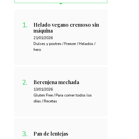
Helado vegano cremoso sin
máquina
21/01/2026
Dulces y postres / Freezer / Helados /
hero
Berenjena mechada
13/01/2026
Gluten Free / Para comer todos los
días / Recetas
Pan de lentejas