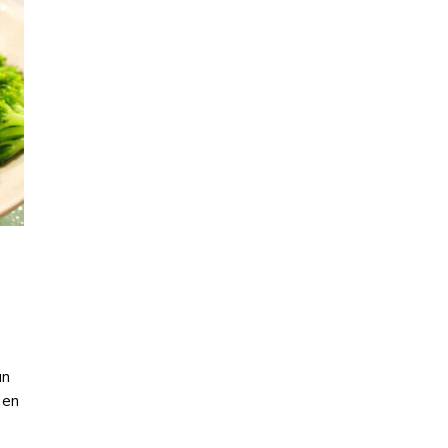
un
 en