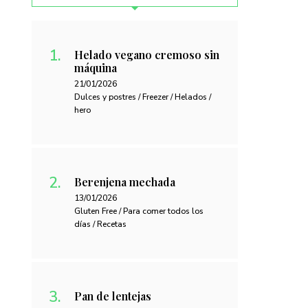
Helado vegano cremoso sin
máquina
21/01/2026
Dulces y postres / Freezer / Helados /
hero
Berenjena mechada
13/01/2026
Gluten Free / Para comer todos los
días / Recetas
Pan de lentejas