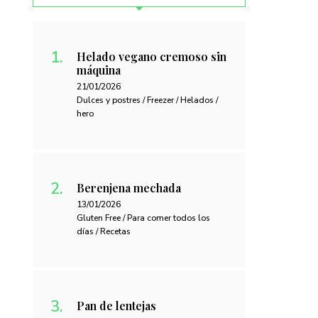
Helado vegano cremoso sin
máquina
21/01/2026
Dulces y postres / Freezer / Helados /
hero
Berenjena mechada
13/01/2026
Gluten Free / Para comer todos los
días / Recetas
Pan de lentejas