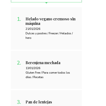
Helado vegano cremoso sin
máquina
21/01/2026
Dulces y postres / Freezer / Helados /
hero
Berenjena mechada
13/01/2026
Gluten Free / Para comer todos los
días / Recetas
Pan de lentejas