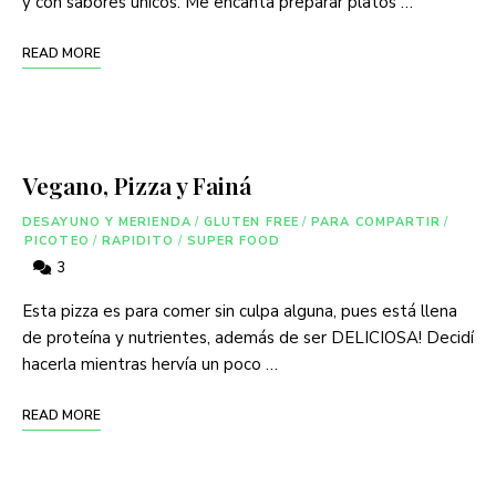
y con sabores únicos. Me encanta preparar platos …
READ MORE
Vegano, Pizza y Fainá
DESAYUNO Y MERIENDA
/
GLUTEN FREE
/
PARA COMPARTIR
/
PICOTEO
/
RAPIDITO
/
SUPER FOOD
3
Esta pizza es para comer sin culpa alguna, pues está llena
de proteína y nutrientes, además de ser DELICIOSA! Decidí
hacerla mientras hervía un poco …
READ MORE