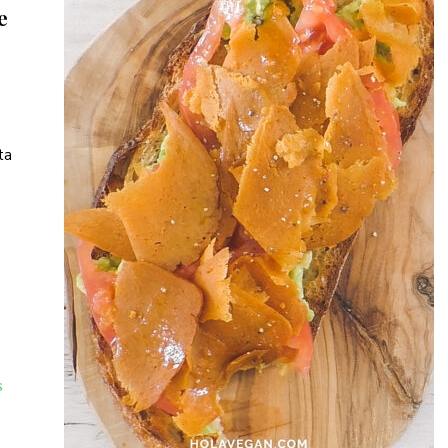
e
ta
S