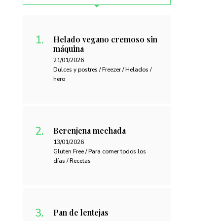
Helado vegano cremoso sin
máquina
21/01/2026
Dulces y postres / Freezer / Helados /
hero
Berenjena mechada
13/01/2026
Gluten Free / Para comer todos los
días / Recetas
Pan de lentejas