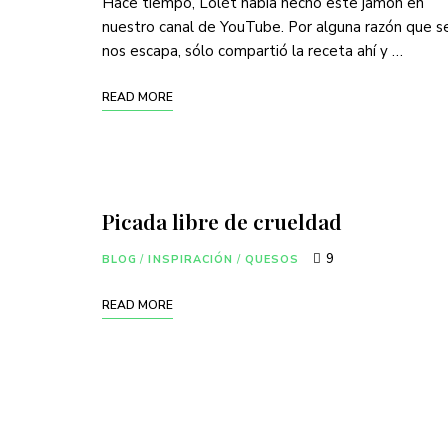
Hace tiempo, Lolét había hecho este jamón en
nuestro canal de YouTube. Por alguna razón que s
nos escapa, sólo compartió la receta ahí y …
READ MORE
Picada libre de crueldad
9
BLOG
/
INSPIRACIÓN
/
QUESOS
READ MORE