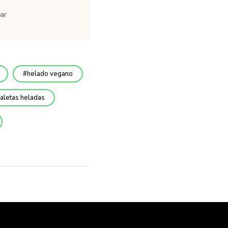
ar
helado vegano
aletas heladas