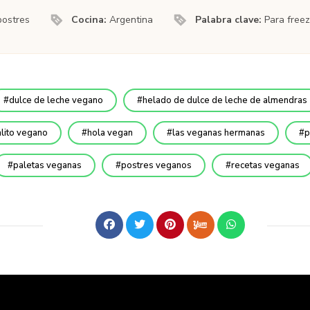
postres
Cocina:
Argentina
Palabra clave:
Para freez
dulce de leche vegano
helado de dulce de leche de almendras
lito vegano
hola vegan
las veganas hermanas
p
paletas veganas
postres veganos
recetas veganas