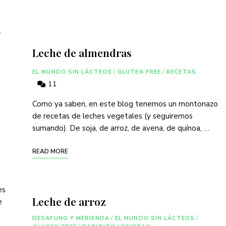
r
Leche de almendras
EL MUNDO SIN LÁCTEOS
/
GLUTEN FREE
/
RECETAS
11
Como ya saben, en este blog tenemos un montonazo
de recetas de leches vegetales (y seguiremos
sumando). De soja, de arroz, de avena, de quínoa, …
READ MORE
es
Leche de arroz
e
DESAYUNO Y MERIENDA
/
EL MUNDO SIN LÁCTEOS
/