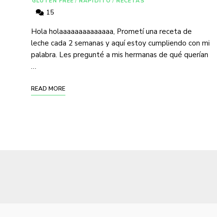
GLUTEN FREE
/
RAPIDITO
/
RECETAS
15
Hola holaaaaaaaaaaaaaa, Prometí una receta de
leche cada 2 semanas y aquí estoy cumpliendo con mi
palabra. Les pregunté a mis hermanas de qué querían
…
READ MORE