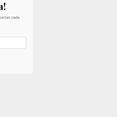
a!
ecetas cada