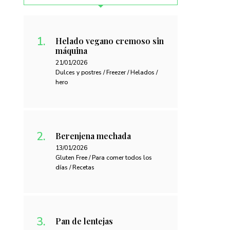
Helado vegano cremoso sin
máquina
21/01/2026
Dulces y postres / Freezer / Helados /
hero
Berenjena mechada
13/01/2026
Gluten Free / Para comer todos los
días / Recetas
Pan de lentejas