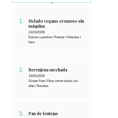
Helado vegano cremoso sin
máquina
21/01/2026
Dulces y postres / Freezer / Helados /
hero
Berenjena mechada
13/01/2026
Gluten Free / Para comer todos los
días / Recetas
Pan de lentejas