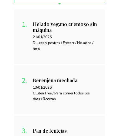
Helado vegano cremoso sin
máquina
21/01/2026
Dulces y postres / Freezer / Helados /
hero
Berenjena mechada
13/01/2026
Gluten Free / Para comer todos los
días / Recetas
Pan de lentejas