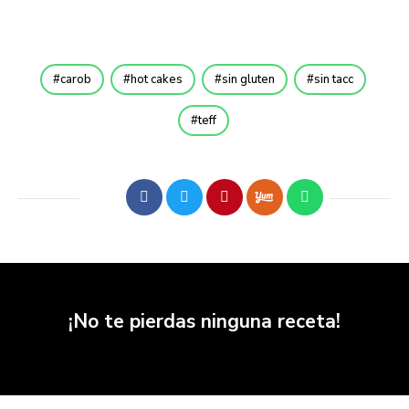
carob
hot cakes
sin gluten
sin tacc
teff
¡No te pierdas ninguna receta!