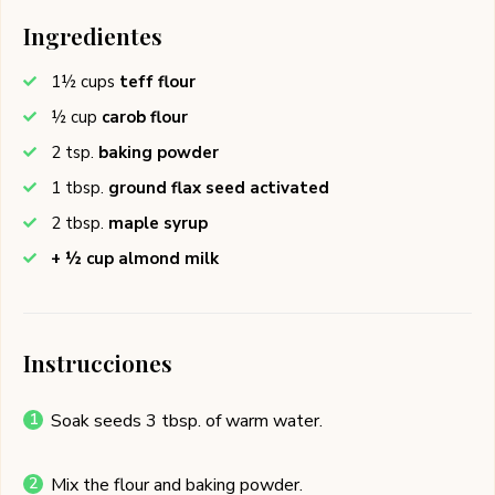
Ingredientes
1½
cups
teff flour
½
cup
carob flour
2
tsp.
baking powder
1
tbsp.
ground flax seed activated
2
tbsp.
maple syrup
+ ½ cup almond milk
Instrucciones
Soak seeds 3 tbsp. of warm water.
Mix the flour and baking powder.