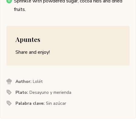
Sprinkle with powdered sugar, cocoa nibs and dried
fruits.
Apuntes
Share and enjoy!
Author:
Lolét
Plato:
Desayuno y merienda
Palabra clave:
Sin azúcar