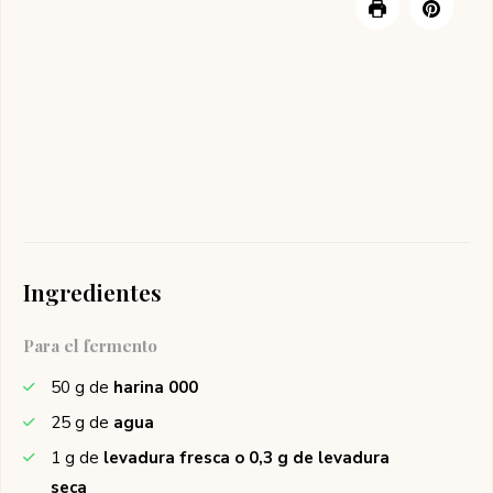
Ingredientes
Para el fermento
50
g de
harina 000
25
g de
agua
1
g de
levadura fresca o 0,3 g de levadura
seca