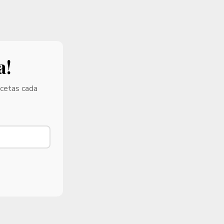
a!
ecetas cada