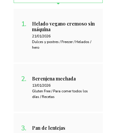
Helado vegano cremoso sin
máquina
21/01/2026
Dulces y postres / Freezer / Helados /
hero
Berenjena mechada
13/01/2026
Gluten Free / Para comer todos los
días / Recetas
Pan de lentejas