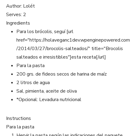
Author:
Lolét
Serves:
2
Ingredients
Para los brócolis, seguí [url
href="https://holaveganc1dev.wpenginepowered.com
/2014/03/27/brocolis-salteados/" title="Brocolis
salteados e irresistibles"]esta receta[/url]
Para la pasta
200 grs. de fideos secos de harina de maíz
2 litros de agua
Sal, pimienta, aceite de oliva
*Opcional: Levadura nutricional
Instructions
Para la pasta
Hervir la pasta según las indicaciones del paquete.