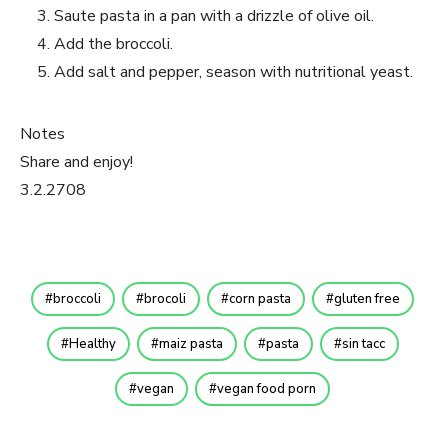
Saute pasta in a pan with a drizzle of olive oil.
Add the broccoli.
Add salt and pepper, season with nutritional yeast.
Notes
Share and enjoy!
3.2.2708
broccoli
brocoli
corn pasta
gluten free
Healthy
maiz pasta
pasta
sin tacc
vegan
vegan food porn