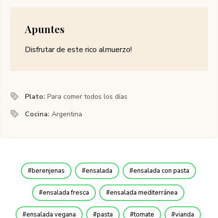
Apuntes
Disfrutar de este rico almuerzo!
Plato:
Para comer todos los días
Cocina:
Argentina
berenjenas
ensalada
ensalada con pasta
ensalada fresca
ensalada mediterránea
ensalada vegana
pasta
tomate
vianda