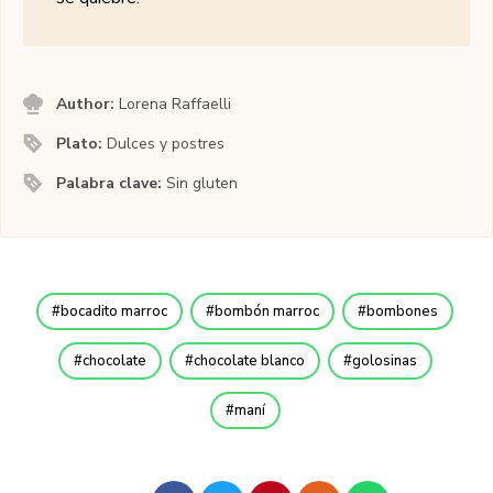
Author:
Lorena Raffaelli
Plato:
Dulces y postres
Palabra clave:
Sin gluten
bocadito marroc
bombón marroc
bombones
chocolate
chocolate blanco
golosinas
maní