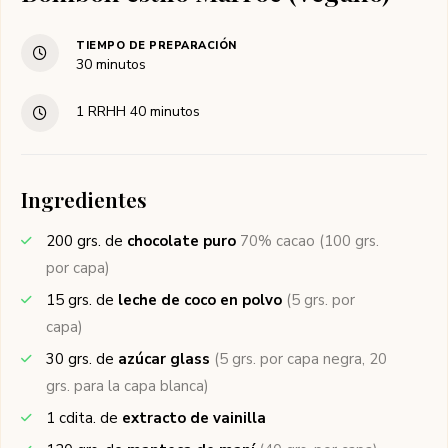
TIEMPO DE PREPARACIÓN
30
minutos
1
RRHH
40
minutos
Ingredientes
200
grs. de
chocolate puro
70% cacao (100 grs.
por capa)
15
grs. de
leche de coco en polvo
(5 grs. por
capa)
30
grs. de
azúcar glass
(5 grs. por capa negra, 20
grs. para la capa blanca)
1
cdita. de
extracto de vainilla