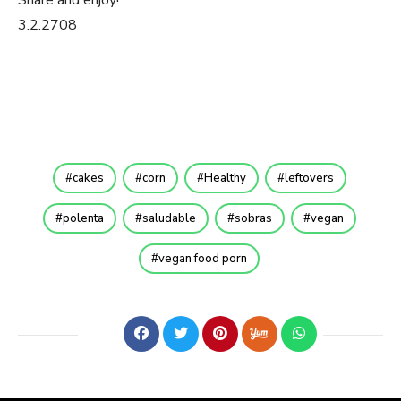
3.2.2708
cakes
corn
Healthy
leftovers
polenta
saludable
sobras
vegan
vegan food porn