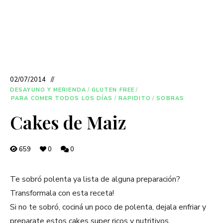
02/07/2014
DESAYUNO Y MERIENDA
/
GLUTEN FREE
/
PARA COMER TODOS LOS DÍAS
/
RAPIDITO
/
SOBRAS
Cakes de Maiz
659
0
0
Te sobró polenta ya lista de alguna preparación?
Transformala con esta receta!
Si no te sobró, cociná un poco de polenta, dejala enfriar y
preparate estos cakes super ricos y nutritivos.