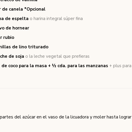
r de canela *Opcional
na de espelta
o harina integral súper fina
lvo de hornear
r rubio
illas de lino triturado
che de soja
o la leche vegetal que prefieras
e de coco para la masa + ½ cda. para las manzanas
+ plus para
partes del azúcar en el vaso de la licuadora y moler hasta lograr