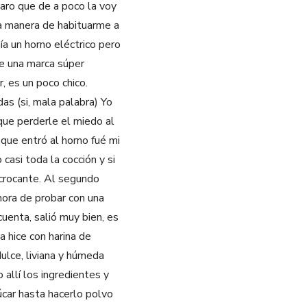
aro que de a poco la voy
a manera de habituarme a
a un horno eléctrico pero
de una marca súper
, es un poco chico.
as (si, mala palabra) Yo
 que perderle el miedo al
que entró al horno fué mi
asi toda la cocción y si
 crocante. Al segundo
hora de probar con una
cuenta, salió muy bien, es
 hice con harina de
ulce, liviana y húmeda
 allí los ingredientes y
úcar hasta hacerlo polvo