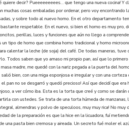
é quiere decir? Pueeeeeeeees… que tengo una nueva cocina! Y cl
n muchas cosas embaladas por ordenar, pero voy encontrando l
sadas, y sobre todo al nuevo horno. En el otro departamento tení
 bastante respetable. En el nuevo, si bien el horno es muy pro, 
oncitos, perillas, luces y funciones que aún no llego a comprender
 un tipo de horno que combina horno tradicional y horno microond
ara calentar la leche (de soja) del café. De todas maneras, tuve
rlo. Todos saben que yo amaso mi propio pan, así que lo primero 
masa madre, me quedé con la nariz pegada a la puerta del horno c
 salió bien, con una miga esponjosa e irregular y con una corteza
 el pan no se desgarró y quedó precioso! Así que decidí que era 
onjoso, a ver cómo iba. Esta es la torta que creé y como se darán 
rtirla con ustedes. Se trata de una torta húmeda de manzanas, la
integral, almendras y polvo de speculoos, muy muy rica! No muy d
dad de la preparación es que la hice en la licuadora, fuí metiendo
e una pasta bien cremosa y aireada. Un secreto fué moler el az