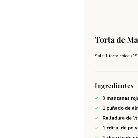
Torta de M
Sale 1 torta chica (19
Ingredientes
3
manzanas roj
1
puñado de al
Ralladura de ½
1
cdita. de pol
1
chorrito de ex