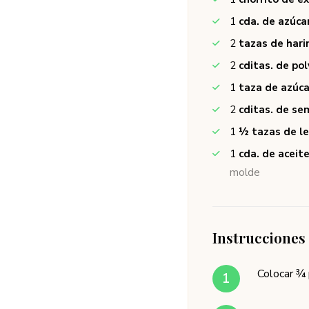
1
cda. de azúca
2
tazas de hari
2
cditas. de po
1
taza de azúca
2
cditas. de sem
1
½ tazas de le
1
cda. de aceit
molde
Instrucciones
Colocar ¾ 