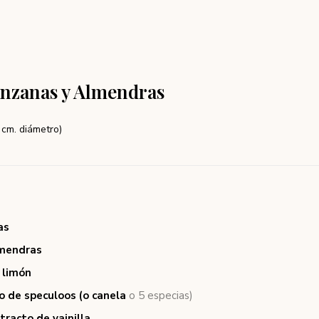
anzanas y Almendras
 cm. diámetro)
as
mendras
 limón
vo de speculoos (o canela
o 5 especias)
tracto de vainilla