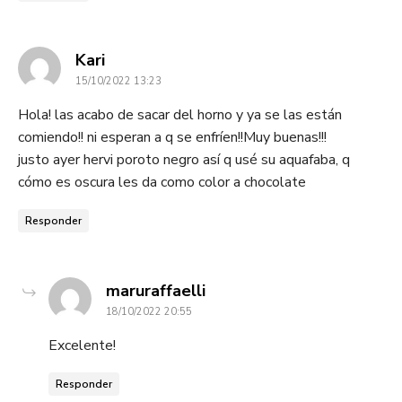
dice:
Kari
15/10/2022 13:23
Hola! las acabo de sacar del horno y ya se las están
comiendo!! ni esperan a q se enfríen!!Muy buenas!!!
justo ayer hervi poroto negro así q usé su aquafaba, q
cómo es oscura les da como color a chocolate
Responder
dice:
maruraffaelli
18/10/2022 20:55
Excelente!
Responder