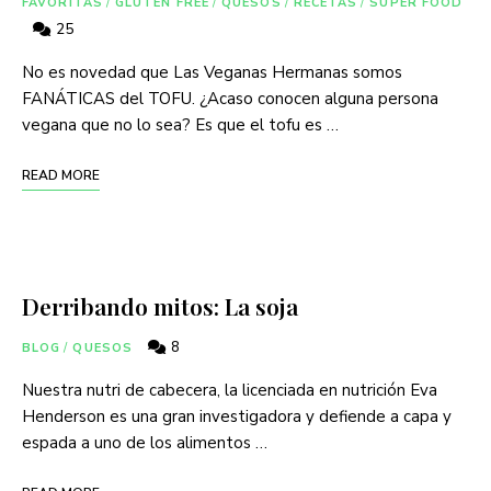
FAVORITAS
/
GLUTEN FREE
/
QUESOS
/
RECETAS
/
SUPER FOOD
25
No es novedad que Las Veganas Hermanas somos
FANÁTICAS del TOFU. ¿Acaso conocen alguna persona
vegana que no lo sea? Es que el tofu es …
READ MORE
Derribando mitos: La soja
8
BLOG
/
QUESOS
Nuestra nutri de cabecera, la licenciada en nutrición Eva
Henderson es una gran investigadora y defiende a capa y
espada a uno de los alimentos …