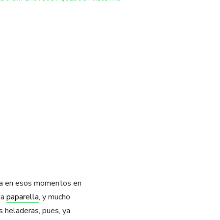
lva en esos momentos en
na
paparella
, y mucho
s heladeras, pues, ya