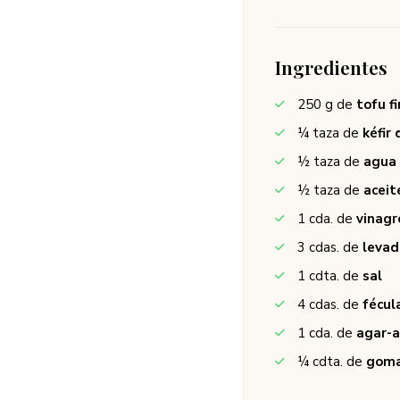
Ingredientes
250
g de
tofu f
¼
taza de
kéfir
½
taza de
agua
½
taza de
aceit
1
cda. de
vinagr
3
cdas. de
levad
1
cdta. de
sal
4
cdas. de
fécul
1
cda. de
agar-
¼
cdta. de
goma