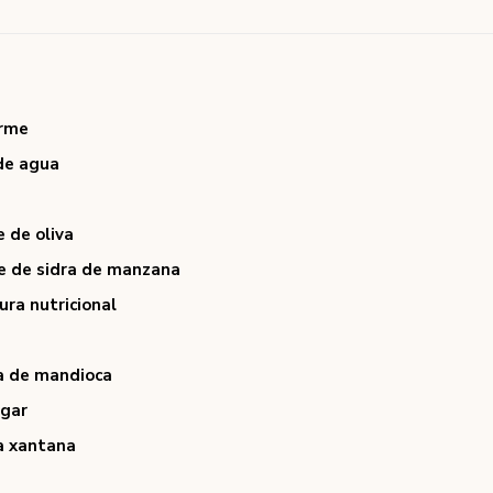
irme
 de agua
e de oliva
e de sidra de manzana
ura nutricional
a de mandioca
agar
 xantana