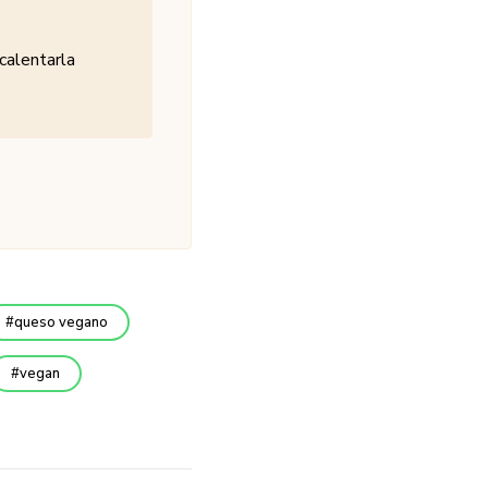
 calentarla
queso vegano
vegan