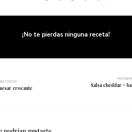
¡No te pierdas ninguna receta!
PRÓXIMA
 ANTERIOR
Salsa cheddar + ba
aesar crocante
e podrían gustarte