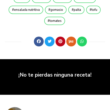
ensalada nutritiva
gomasio
palta
tofu
tomates
¡No te pierdas ninguna receta!