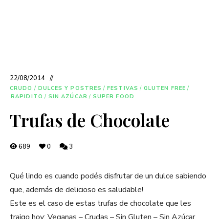
22/08/2014
CRUDO
/
DULCES Y POSTRES
/
FESTIVAS
/
GLUTEN FREE
/
RAPIDITO
/
SIN AZÚCAR
/
SUPER FOOD
Trufas de Chocolate
689
0
3
Qué lindo es cuando podés disfrutar de un dulce sabiendo
que, además de delicioso es saludable!
Este es el caso de estas trufas de chocolate que les
traigo hoy: Veganas – Crudas – Sin Gluten – Sin Azúcar