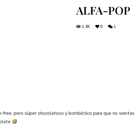
ALFA-POP
1.3K
0
1
en-free, pero súper chocolatoso y bombístico para que no sienta
colate