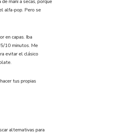
a de maní a secas, porque
el alfa-pop. Pero se
or en capas. Iba
e 5/10 minutos. Me
a evitar el clásico
olate.
 hacer tus propias
scar alternativas para