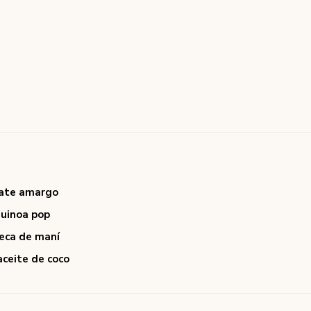
late amargo
uinoa pop
eca de maní
aceite de coco