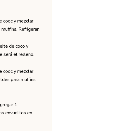
de cooc y mezclar
muffins. Refrigerar.
eite de coco y
e será el relleno.
de cooc y mezclar
oldes para muffins.
agregar 1
dos envueltos en