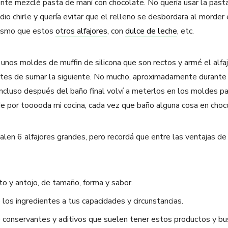
nte mezclé pasta de maní con chocolate. No quería usar la past
io chirle y quería evitar que el relleno se desbordara al morder 
mismo que estos
otros alfajores
, con
dulce de leche
, etc.
 unos moldes de muffin de silicona que son rectos y armé el alfaj
antes de sumar la siguiente. No mucho, aproximadamente durant
incluso después del baño final volví a meterlos en los moldes par
e por tooooda mi cocina, cada vez que baño alguna cosa en choc
len 6 alfajores grandes, pero recordá que entre las ventajas de
o y antojo, de tamaño, forma y sabor.
e los ingredientes a tus capacidades y circunstancias.
e conservantes y aditivos que suelen tener estos productos y bu