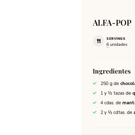
ALFA-POP
SERVINGS
6
unidades
Ingredientes
250
g de
choco
1 y ½
tazas de
q
4
cdas. de
mant
2 y ½
cdtas. de