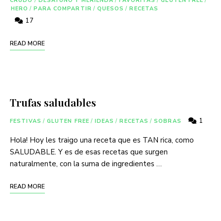
CRUDO
/
DESAYUNO Y MERIENDA
/
FAVORITAS
/
GLUTEN FREE
/
HERO
/
PARA COMPARTIR
/
QUESOS
/
RECETAS
17
READ MORE
Trufas saludables
1
FESTIVAS
/
GLUTEN FREE
/
IDEAS
/
RECETAS
/
SOBRAS
Hola! Hoy les traigo una receta que es TAN rica, como
SALUDABLE. Y es de esas recetas que surgen
naturalmente, con la suma de ingredientes …
READ MORE