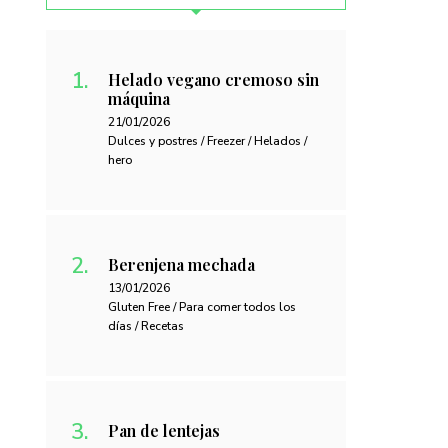
Helado vegano cremoso sin
máquina
21/01/2026
Dulces y postres / Freezer / Helados /
hero
Berenjena mechada
13/01/2026
Gluten Free / Para comer todos los
días / Recetas
Pan de lentejas