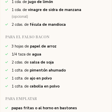
1
cda. de
jugo de limón
1
cda. de
vinagre de sidra de manzana
(opcional)
2
cdas. de
fécula de mandioca
PARA EL FALSO BACON
3
hojas de
papel de arroz
1/4
taza de
agua
2
cdas. de
salsa de soja
1
cdta. de
pimentón ahumado
1
cdta. de
ajo en polvo
1
cdta. de
cebolla en polvo
PARA EMPLATAR
papas fritas o al horno en bastones