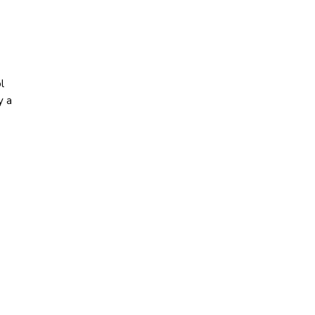
l
y a