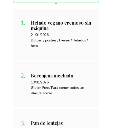
Helado vegano cremoso sin
máquina
21/01/2026
Dulces y postres / Freezer / Helados /
hero
Berenjena mechada
13/01/2026
Gluten Free / Para comer todos los
días / Recetas
Pan de lentejas