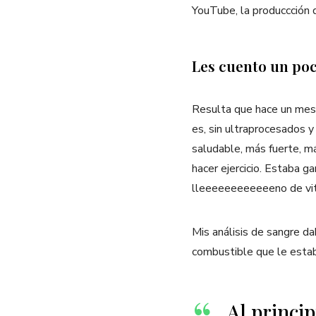
YouTube, la produccció
Les cuento un po
Resulta que hace un mes
es, sin ultraprocesados 
saludable, más fuerte, m
hacer ejercicio. Estaba g
lleeeeeeeeeeeeno de vita
Mis análisis de sangre da
combustible que le estab
Al princi