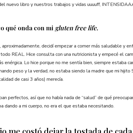
n del nuevo libro y nuestros trabajos y vidas uuuuff, INTE
co qué onda con mi
gluten free life.
, aproximadamente, decidí empezar a comer más saludable y en
y todo REAL. Hice consulta con una nutricionista y empecé el cam
ás enérgica. Lo hice porque no me sentía bien, siempre estaba ca
anando peso y la verdad, no estaba siendo la madre que mi hijito
lidad de casi 3 años) merecía.
ban perfectos, así que no había nada de “salud” de qué preocupa
a dando a mi cuerpo, no era el que estaba necesitando.
pio me costó dejar la tostada de cad