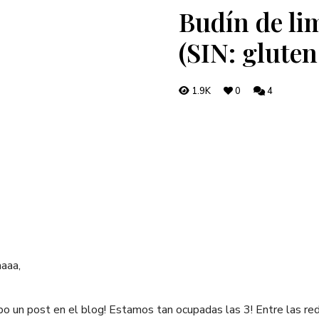
Budín de li
(SIN: gluten
1.9K
0
4
aaa,
o un post en el blog! Estamos tan ocupadas las 3! Entre las rede