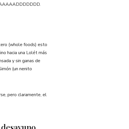
NSIDAAAAAAADDDDDDD.
tero (whole foods) esto
ino hacia una Lolét más
nsada y sin ganas de
 Simón (un nenito
rse, pero claramente, el
a desayuno