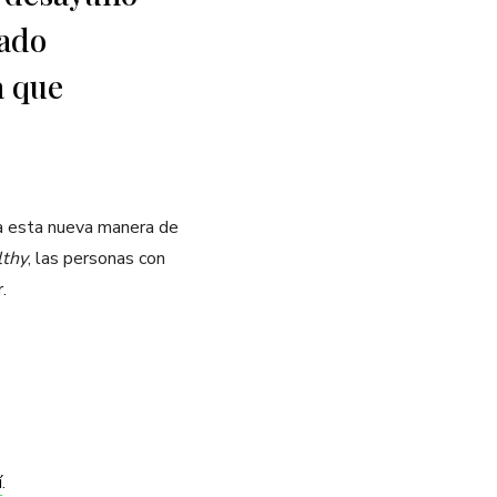
uado
a que
 a esta nueva manera de
lthy
, las personas con
.
í
.