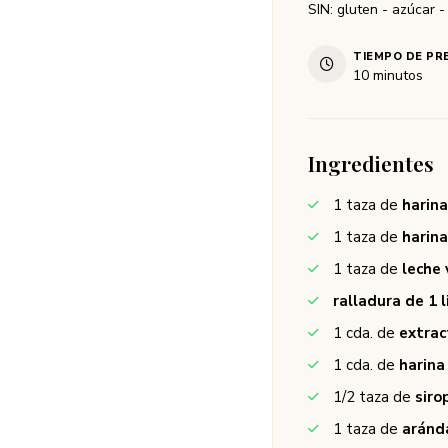
SIN: gluten - azúcar -
TIEMPO DE PR
10
minutos
Ingredientes
1
taza de
harina
1
taza de
harina
1
taza de
leche 
ralladura de 1 
1
cda. de
extrac
1
cda. de
harina
1/2
taza de
siro
1
taza de
aránd