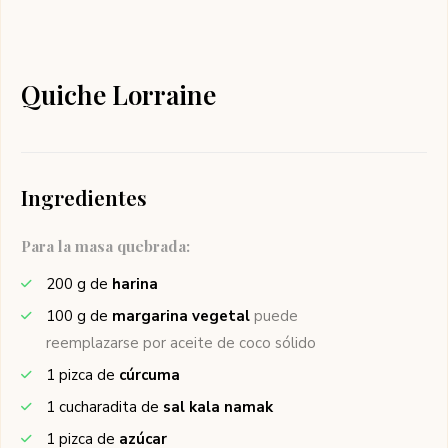
Quiche Lorraine
Ingredientes
Para la masa quebrada:
200
g de
harina
100
g de
margarina vegetal
puede
reemplazarse por aceite de coco sólido
1
pizca de
cúrcuma
1
cucharadita de
sal kala namak
1
pizca de
azúcar