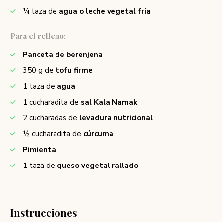
¼
taza de
agua o leche vegetal fría
Para el relleno:
Panceta de berenjena
350
g de
tofu firme
1
taza de
agua
1
cucharadita de
sal Kala Namak
2
cucharadas de
levadura nutricional
½
cucharadita de
cúrcuma
Pimienta
1
taza de
queso vegetal rallado
Instrucciones