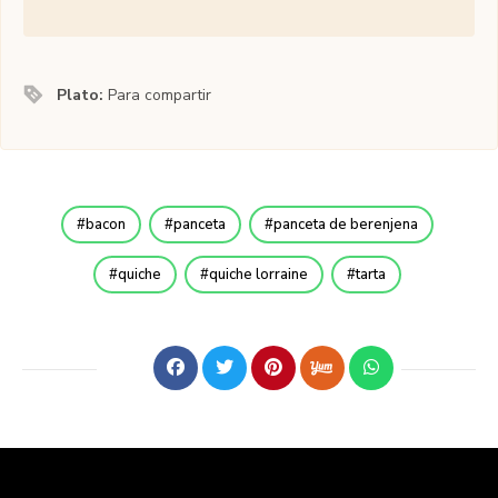
Plato:
Para compartir
bacon
panceta
panceta de berenjena
quiche
quiche lorraine
tarta